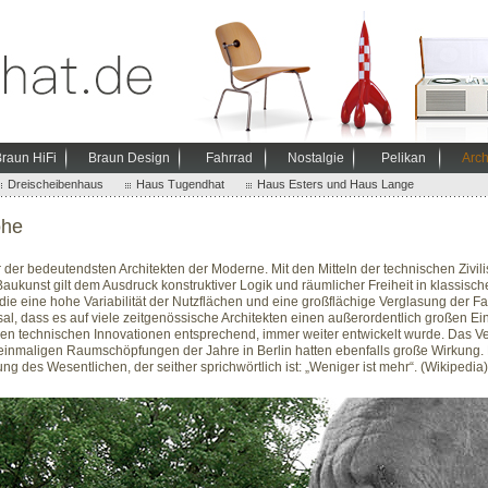
raun HiFi
Braun Design
Fahrrad
Nostalgie
Pelikan
Arch
Dreischeibenhaus
Haus Tugendhat
Haus Esters und Haus Lange
ohe
r der bedeutendsten Architekten der Moderne. Mit den Mitteln der technischen Zivilis
ukunst gilt dem Ausdruck konstruktiver Logik und räumlicher Freiheit in klassische
die eine hohe Variabilität der Nutzflächen und eine großflächige Verglasung der 
sal, dass es auf viele zeitgenössische Architekten einen außerordentlich großen Ei
 den technischen Innovationen entsprechend, immer weiter entwickelt wurde. Das Ve
 einmaligen Raumschöpfungen der Jahre in Berlin hatten ebenfalls große Wirkung.
g des Wesentlichen, der seither sprichwörtlich ist: „Weniger ist mehr“. (Wikipedia)